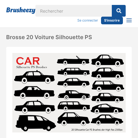
Se connecter
S'inscrire
Brosse 20 Voiture Silhouette PS