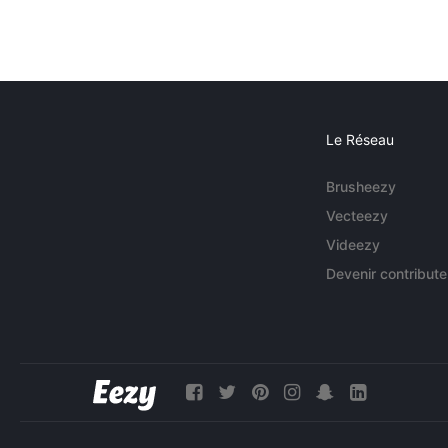
Le Réseau
Brusheezy
Vecteezy
Videezy
Devenir contribute