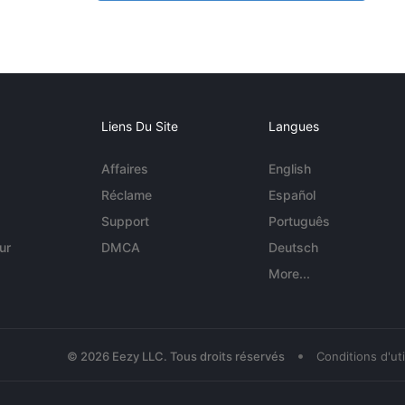
Liens Du Site
Langues
Affaires
English
Réclame
Español
Support
Português
ur
DMCA
Deutsch
More...
•
© 2026 Eezy LLC. Tous droits réservés
Conditions d'uti