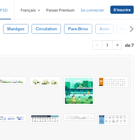
S'inscrire
PSD
Français
Passer Premium
Se connecter
Manèges
Circulation
Pare-Brise
Acier
Moderne
de 7
1