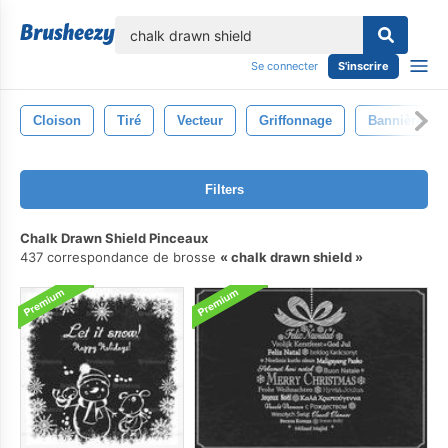
lose
Se connecter
S'inscrire
Cloison
Tiré
Vecteur
Griffonnage
Bannière
Filters
Chalk Drawn Shield Pinceaux
437 correspondance de brosse
chalk drawn shield