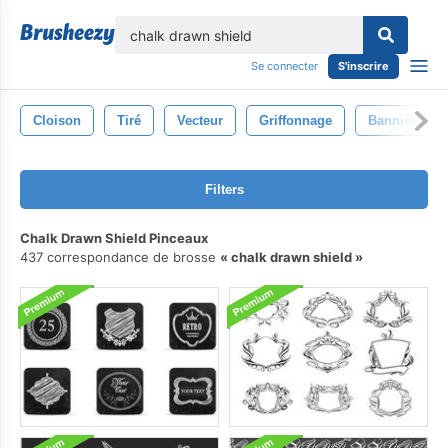
lose
Se connecter
S'inscrire
Cloison
Tiré
Vecteur
Griffonnage
Bannière
Filters
Chalk Drawn Shield Pinceaux
437 correspondance de brosse
chalk drawn shield