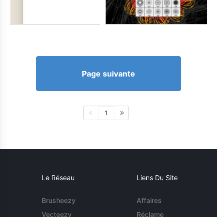
Page suivante
1
Le Réseau
Liens Du Site
Brusheezy
Affaires
Vecteezy
Réclame