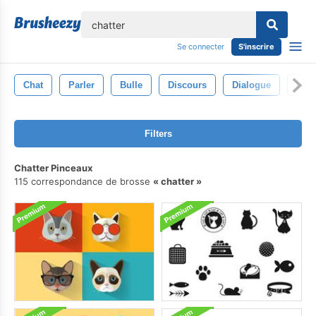
lose
Se connecter
S'inscrire
Chat
Parler
Bulle
Discours
Dialogue
La 
Filters
Chatter Pinceaux
115 correspondance de brosse
chatter