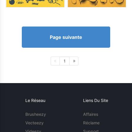
Page suivante
1
Le Réseau
Liens Du Site
Brusheezy
Affaires
Vecteezy
Réclame
Videezy
Support