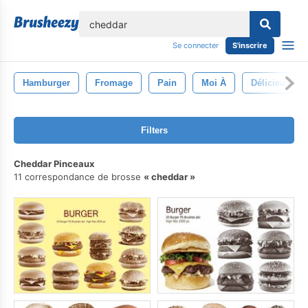
lose
Se connecter
S'inscrire
Hamburger
Fromage
Pain
Moi À
Délicieux
Filters
Cheddar Pinceaux
11 correspondance de brosse
cheddar