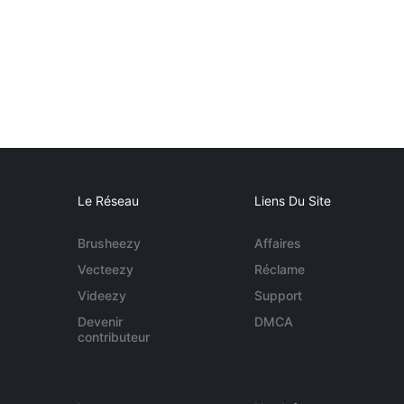
Le Réseau
Liens Du Site
Brusheezy
Affaires
Vecteezy
Réclame
Videezy
Support
Devenir
DMCA
contributeur