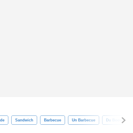
ade
Sandwich
Barbecue
Un Barbecue
Du Boeuf