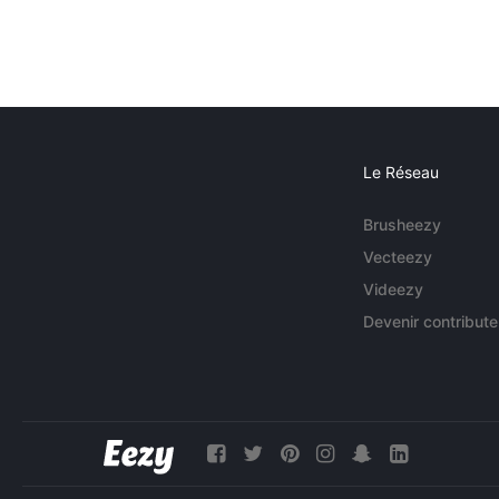
Le Réseau
Brusheezy
Vecteezy
Videezy
Devenir contribute