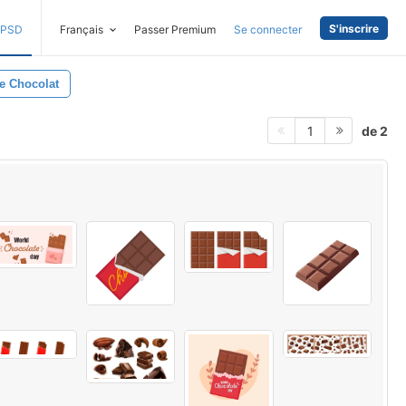
S'inscrire
PSD
Français
Passer Premium
Se connecter
e Chocolat
de 2
1