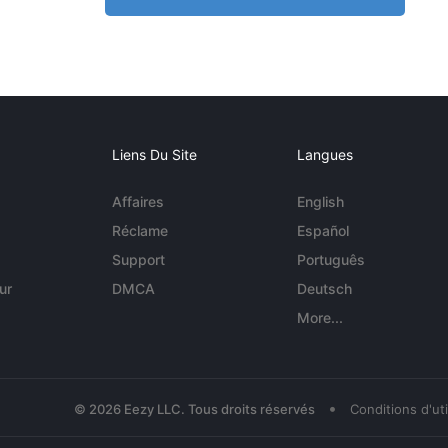
Liens Du Site
Langues
Affaires
English
Réclame
Español
Support
Português
ur
DMCA
Deutsch
More...
•
© 2026 Eezy LLC. Tous droits réservés
Conditions d'uti