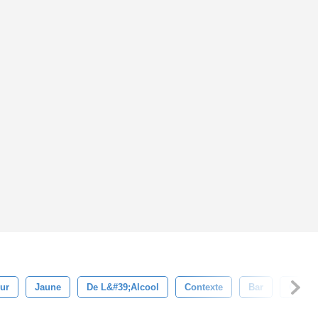
ur
Jaune
De L&#39;alcool
Contexte
Bar
Café