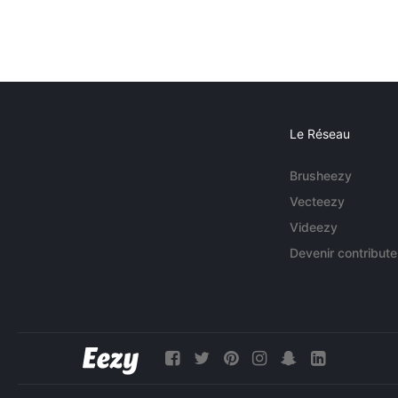
Le Réseau
Brusheezy
Vecteezy
Videezy
Devenir contribute