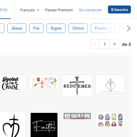
S'inscrire
PSD
Français
Passer Premium
Se connecter
t
Jésus
Foi
Signe
Christ
Forme
Collectio
de 3
1