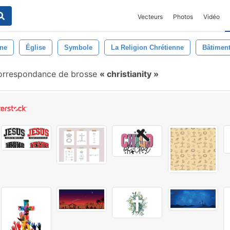
Vecteurs
Photos
Vidéo
ône
Église
Symbole
La Religion Chrétienne
Bâtimen
orrespondance de brosse
christianity