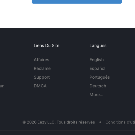
Liens Du Site
Langues
Affaires
English
Réclame
Español
Support
Português
ur
DMCA
Deutsch
More...
•
© 2026 Eezy LLC. Tous droits réservés
Conditions d'uti