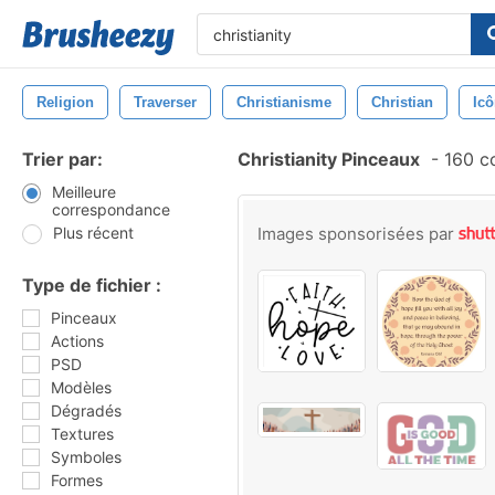
Religion
Traverser
Christianisme
Christian
Ic
Trier par:
Christianity Pinceaux
-
160 c
Meilleure
correspondance
Plus récent
Images sponsorisées par
Type de fichier :
Pinceaux
Actions
PSD
Modèles
Dégradés
Textures
Symboles
Formes