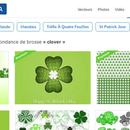
Vecteurs
Photos
Vidéo
rlande
Irlandais
Trèfle À Quatre Feuilles
St Patrick Jour
ondance de brosse
clover