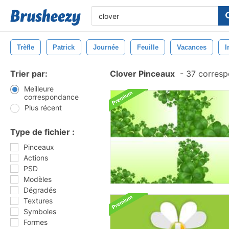
Trèfle
Patrick
Journée
Feuille
Vacances
I
Trier par:
Clover Pinceaux
-
37 corresp
Meilleure
correspondance
Plus récent
Type de fichier :
Pinceaux
Actions
PSD
Modèles
Dégradés
Textures
Symboles
Formes