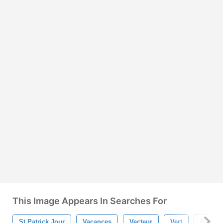
This Image Appears In Searches For
St Patrick Jour
Vacances
Vecteur
Vert
Feuille