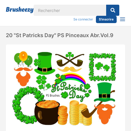
Se connecter
S'inscrire
20 "St Patricks Day" PS Pinceaux Abr.Vol.9