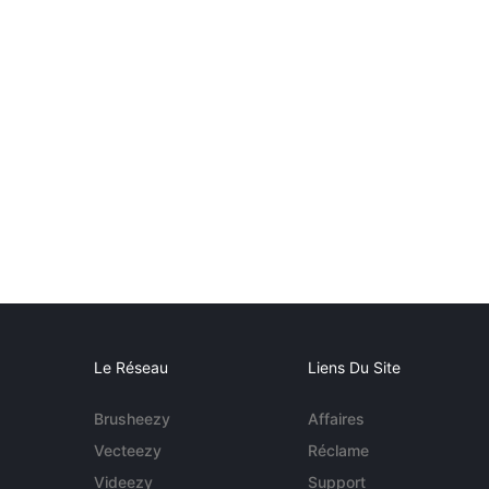
Le Réseau
Liens Du Site
Brusheezy
Affaires
Vecteezy
Réclame
Videezy
Support