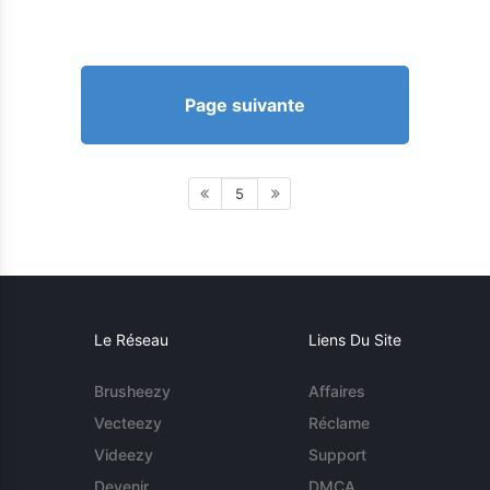
Page suivante
5
Le Réseau
Liens Du Site
Brusheezy
Affaires
Vecteezy
Réclame
Videezy
Support
Devenir
DMCA