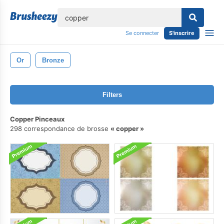
lose
Se connecter
S'inscrire
Or
Bronze
Filters
Copper Pinceaux
298 correspondance de brosse
copper