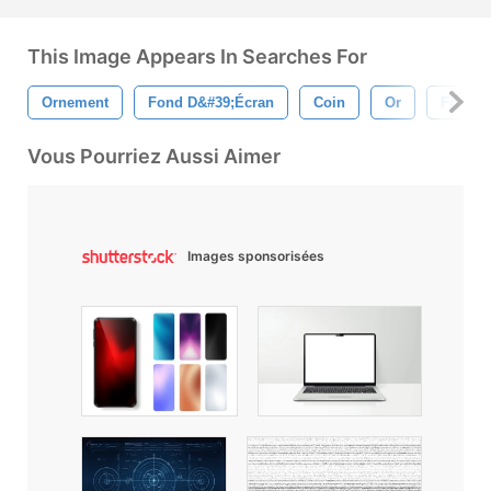
This Image Appears In Searches For
Ornement
Fond D&#39;écran
Coin
Or
Fond D
Vous Pourriez Aussi Aimer
Images sponsorisées