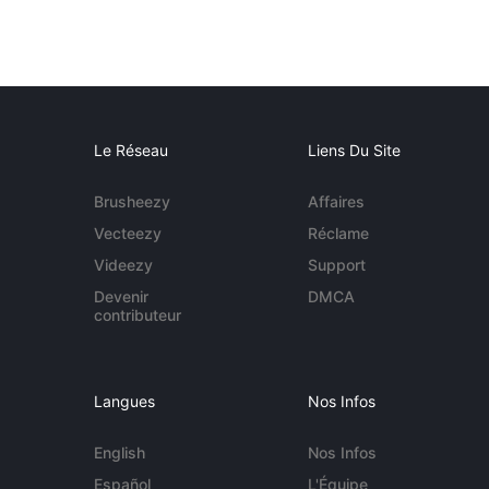
Le Réseau
Liens Du Site
Brusheezy
Affaires
Vecteezy
Réclame
Videezy
Support
Devenir
DMCA
contributeur
Langues
Nos Infos
English
Nos Infos
Español
L'Équipe