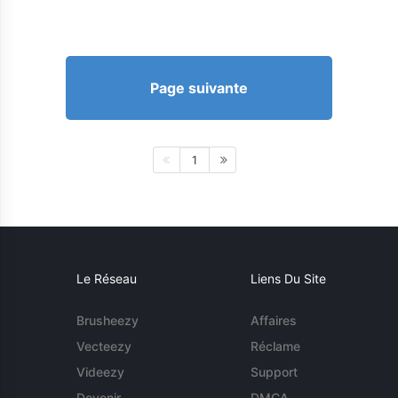
Page suivante
1
Le Réseau
Liens Du Site
Brusheezy
Affaires
Vecteezy
Réclame
Videezy
Support
Devenir
DMCA