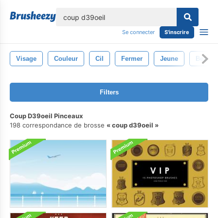
lose
Se connecter
S'inscrire
Visage
Couleur
Cil
Fermer
Jeune
Beauté
Filters
Coup D39oeil Pinceaux
198 correspondance de brosse
coup d39oeil