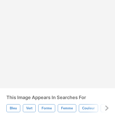
This Image Appears In Searches For
Bleu
Vert
Forme
Femme
Couleur
Illustr