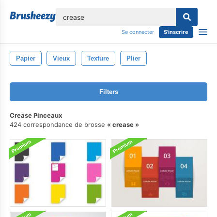
lose
Se connecter
S'inscrire
Papier
Vieux
Texture
Plier
Filters
Crease Pinceaux
424 correspondance de brosse
crease