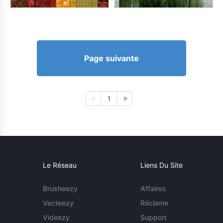
Page suivante
1
Le Réseau
Liens Du Site
Brusheezy
Affaires
Vecteezy
Réclame
Videezy
Support