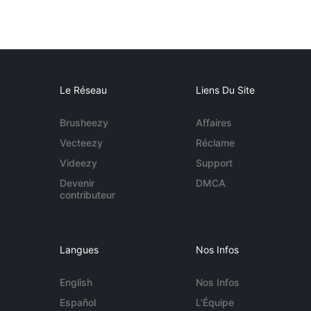
Le Réseau
Liens Du Site
Brusheezy
Affaires
Vecteezy
Réclame
Videezy
Support
Devenir
DMCA
contributeur
Langues
Nos Infos
English
Nos Infos
Español
L'Équipe