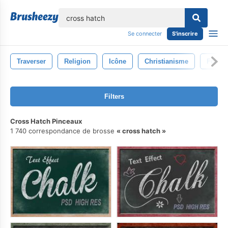
lose
Se connecter
S'inscrire
Traverser
Religion
Icône
Christianisme
Forme
Filters
Cross Hatch Pinceaux
1 740 correspondance de brosse
cross hatch