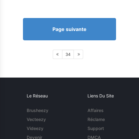
Page suivante
34
Le Réseau
Liens Du Site
Brusheezy
Affaires
Vecteezy
Réclame
Videezy
Support
Devenir
DMCA