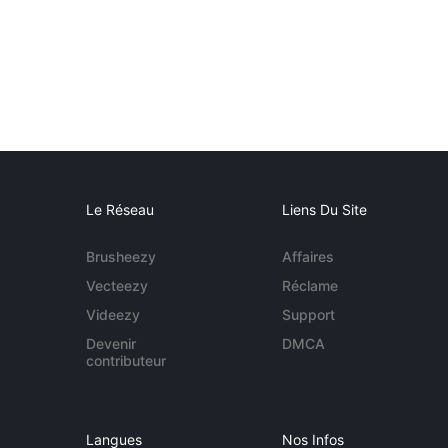
Le Réseau
Liens Du Site
Brusheezy
Affaires
Vecteezy
Réclame
Videezy
Support
Devenir
DMCA
contributeur
Langues
Nos Infos