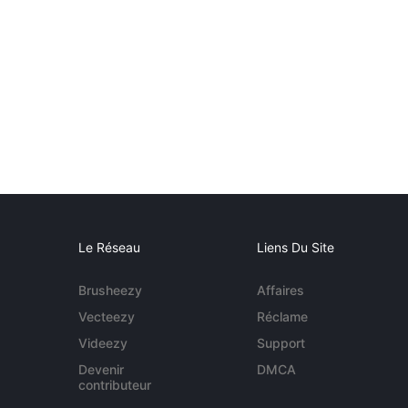
Le Réseau
Liens Du Site
Brusheezy
Affaires
Vecteezy
Réclame
Videezy
Support
Devenir
DMCA
contributeur