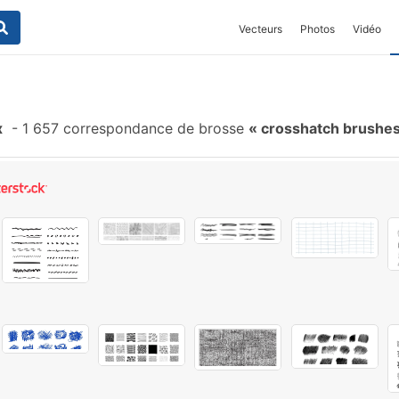
Vecteurs
Photos
Vidéo
x
-
1 657 correspondance de brosse
crosshatch brushe