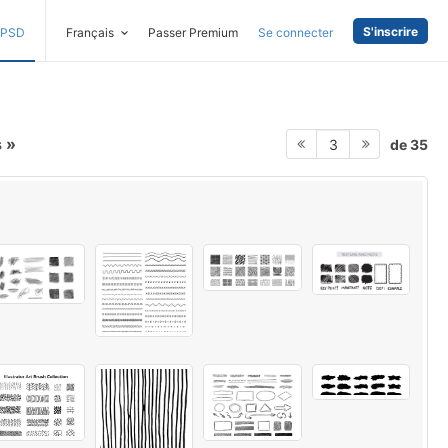
S'inscrire
PSD
Français
Passer Premium
Se connecter
s
de 35
3