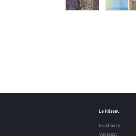
Le Réseau
Brusheezy
Vecteezy