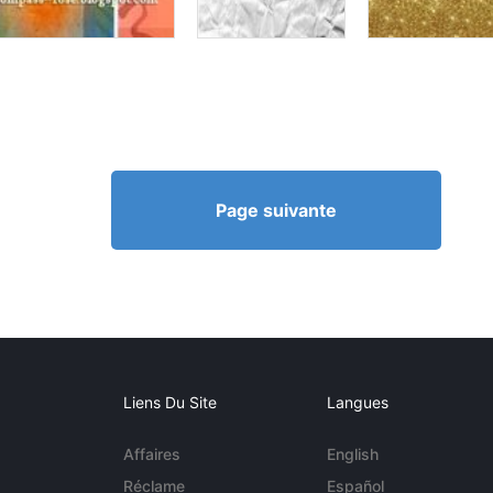
Page suivante
Liens Du Site
Langues
Affaires
English
Réclame
Español