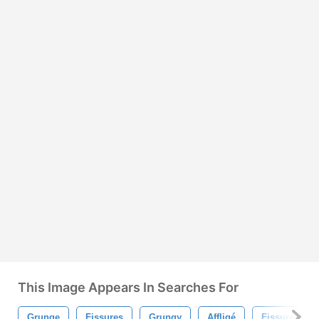
This Image Appears In Searches For
Grunge
Fissures
Grungy
Affligé
Fissuré