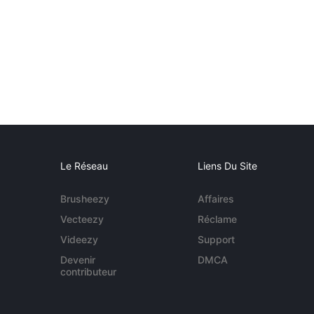
Le Réseau
Liens Du Site
Brusheezy
Affaires
Vecteezy
Réclame
Videezy
Support
Devenir
DMCA
contributeur