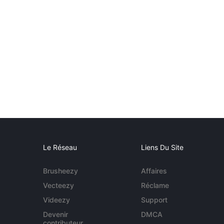
Le Réseau
Liens Du Site
Brusheezy
Affaires
Vecteezy
Réclame
Videezy
Support
Devenir
DMCA
contributeur