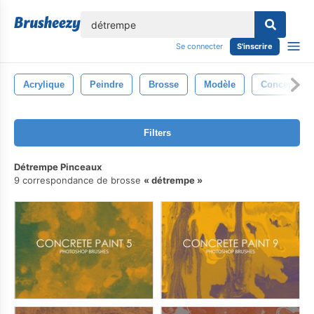
lose
Se connecter
S'inscrire
Acrylique
Peindre
Brosse
Modèle
Conception
Filters
Détrempe Pinceaux
9 correspondance de brosse
détrempe