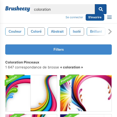
lose
Se connecter
S'inscrire
Couleur
Coloré
Abstrait
Isolé
Brillant
Con
Filters
Coloration Pinceaux
1 647 correspondance de brosse
coloration