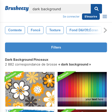
lose
Se connecter
S'inscrire
Contexte
Foncé
Texture
Fond D&#39;écran
Abs
Filters
Dark Background Pinceaux
2 882 correspondance de brosse
dark background