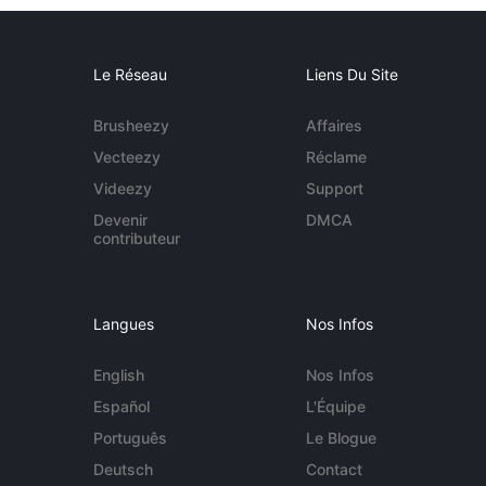
Le Réseau
Liens Du Site
Brusheezy
Affaires
Vecteezy
Réclame
Videezy
Support
Devenir
DMCA
contributeur
Langues
Nos Infos
English
Nos Infos
Español
L'Équipe
Português
Le Blogue
Deutsch
Contact