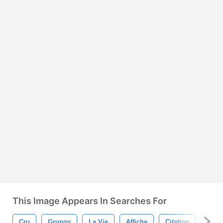
This Image Appears In Searches For
Cru
Grungy
La Vie
Affiche
Citation
Typo