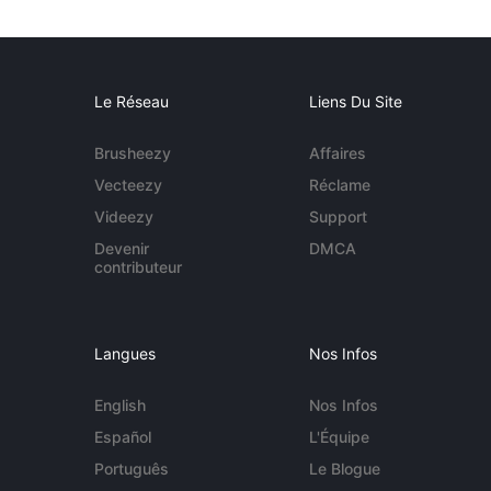
Le Réseau
Liens Du Site
Brusheezy
Affaires
Vecteezy
Réclame
Videezy
Support
Devenir
DMCA
contributeur
Langues
Nos Infos
English
Nos Infos
Español
L'Équipe
Português
Le Blogue