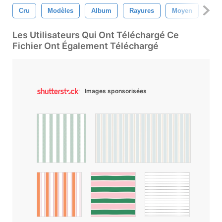
Cru
Modèles
Album
Rayures
Moyen
Tei
Les Utilisateurs Qui Ont Téléchargé Ce
Fichier Ont Également Téléchargé
Images sponsorisées