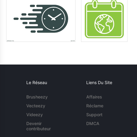
Le Réseau
Liens Du Site
Brusheezy
Affaires
Vecteezy
Réclame
Videezy
Support
Devenir
DMCA
contributeur