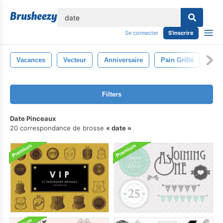
lose
Se connecter
S'inscrire
Vacances
Vecteur
Anniversaire
Pain Grillé
Bul
Filters
Date Pinceaux
20 correspondance de brosse
date