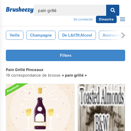
lose
Se connecter
S'inscrire
Veille
Champagne
De L&#39;alcool
Anniversaire
Filters
Pain Grillé Pinceaux
19 correspondance de brosse
pain grillé