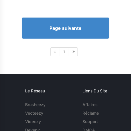
Page suivante
1
Le Réseau
Liens Du Site
Brusheezy
Affaires
Vecteezy
Réclame
Videezy
Support
Devenir
DMCA