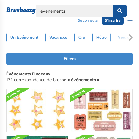
lose
Se connecter
S'inscrire
Un Événement
Vacances
Cru
Rétro
Vieux
Filters
Événements Pinceaux
172 correspondance de brosse
événements