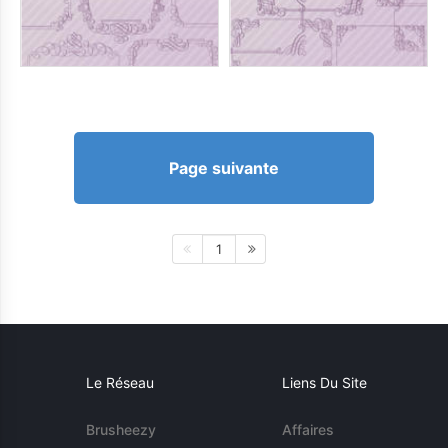
Page suivante
1
Le Réseau
Liens Du Site
Brusheezy
Affaires