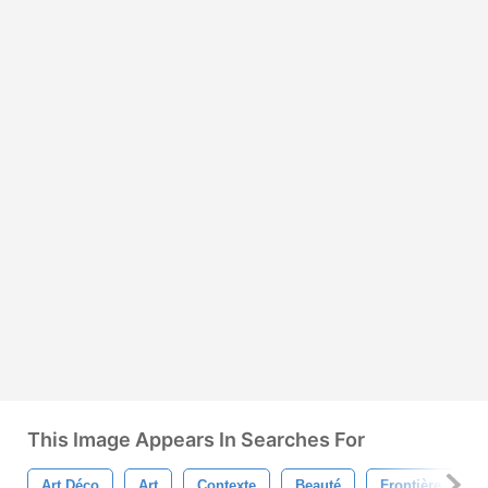
This Image Appears In Searches For
Art Déco
Art
Contexte
Beauté
Frontière