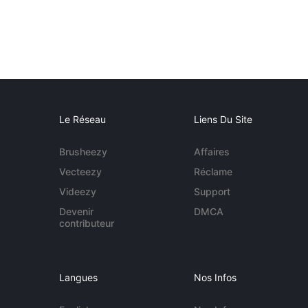
Le Réseau
Liens Du Site
Brusheezy
Affaires
Vecteezy
Réclame
Videezy
Support
Devenir
DMCA
contributeur
Langues
Nos Infos