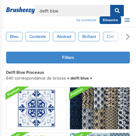
lose
Se connecter
S'inscrire
Bleu
Contexte
Abstrait
Brillant
Ciel
Conce
Filters
Delft Blue Pinceaux
640 correspondance de brosse
delft blue