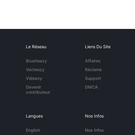
Le Réseau
Liens Du Site
Brusheezy
Affaires
Vecteezy
Réclame
Videezy
Support
Devenir
DMCA
contributeur
Langues
Nos Infos
English
Nos Infos