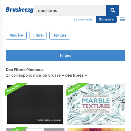
lose
Se connecter
S'inscrire
Modèle
Fibre
Texture
Filters
Des Fibres Pinceaux
27 correspondance de brosse
des fibres