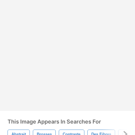
This Image Appears In Searches For
Abstrait
Brosses
Contraste
Des Fibres
Lineart