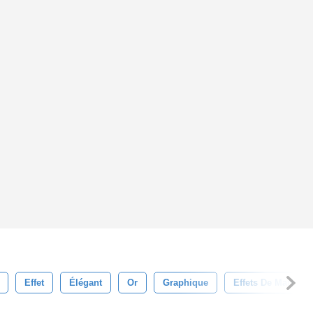
Effet
Élégant
Or
Graphique
Effets De Marbre