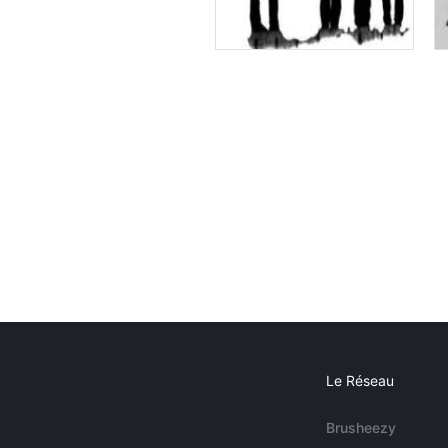
Le Réseau
Brusheezy