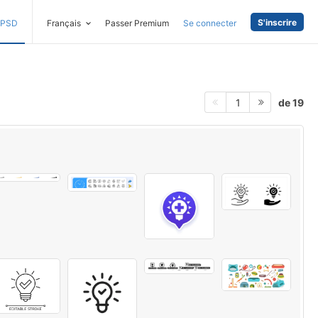
S'inscrire
PSD
Français
Passer Premium
Se connecter
de 19
1