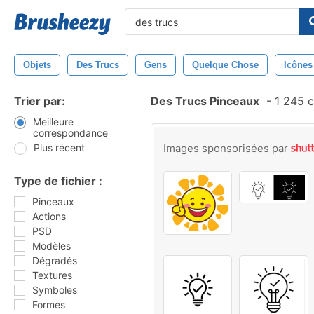
Objets
Des Trucs
Gens
Quelque Chose
Icônes
Trier par:
Des Trucs Pinceaux
-
1 245 c
Meilleure
correspondance
Plus récent
Images sponsorisées par
Type de fichier :
Pinceaux
Actions
PSD
Modèles
Dégradés
Textures
Symboles
Formes