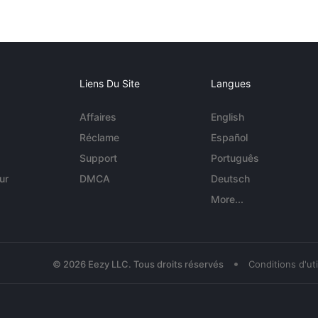
Liens Du Site
Langues
Affaires
English
Réclame
Español
Support
Português
ur
DMCA
Deutsch
More...
•
© 2026 Eezy LLC. Tous droits réservés
Conditions d'uti