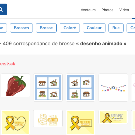
Vecteurs
Photos
Vidéo
ne
Brosses
Brosse
Coloré
Couleur
Rue
Gr
-
409 correspondance de brosse
desenho animado