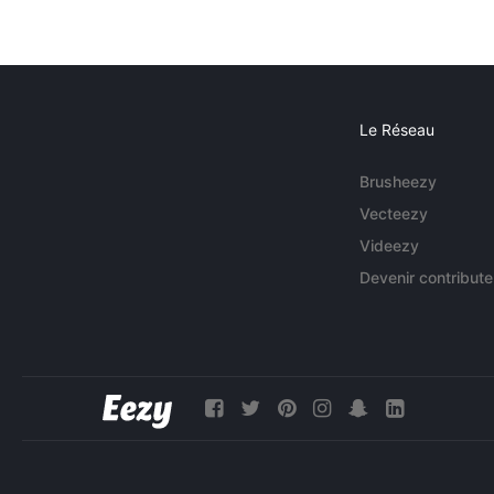
Le Réseau
Brusheezy
Vecteezy
Videezy
Devenir contribute