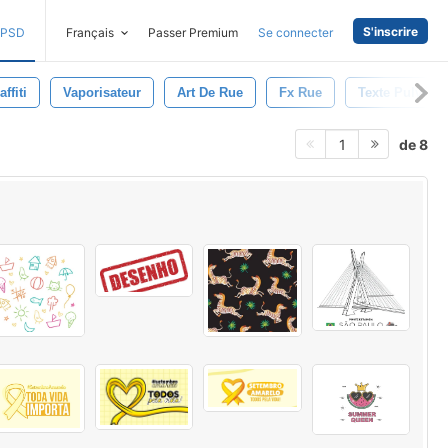
S'inscrire
PSD
Français
Passer Premium
Se connecter
affiti
Vaporisateur
Art De Rue
Fx Rue
Texte Pulvéris
de 8
1