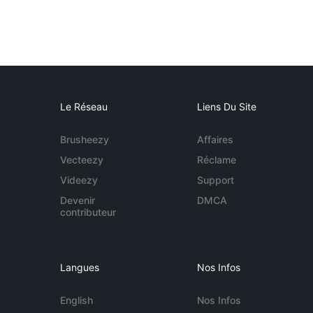
Le Réseau
Liens Du Site
Brusheezy
Affaires
Vecteezy
Réclame
Videezy
Support
Devenir
DMCA
contributeur
Langues
Nos Infos
English
Nos Infos