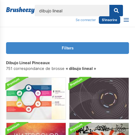
lose
Se connecter
S'inscrire
Filters
Dibujo Lineal Pinceaux
751 correspondance de brosse
dibujo lineal