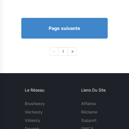
Page suivante
1
Le Réseau
Liens Du Site
Brusheezy
Affaires
Vecteezy
Réclame
Videezy
Support
Devenir
DMCA