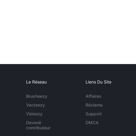
Le Réseau
Liens Du Site
Brusheezy
Affaires
Vecteezy
Réclame
Videezy
Support
Devenir
DMCA
contributeur