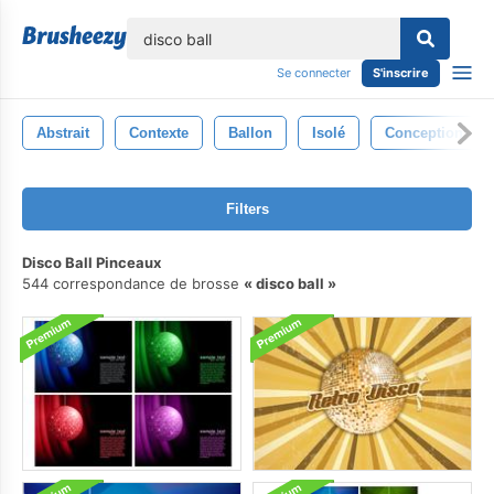
lose
Se connecter
S'inscrire
Abstrait
Contexte
Ballon
Isolé
Conception
Filters
Disco Ball Pinceaux
544 correspondance de brosse
disco ball