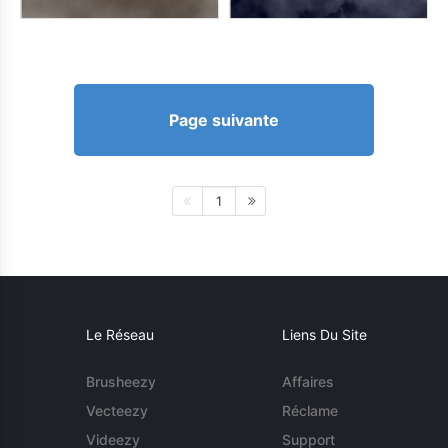
Page suivante
1
Le Réseau
Liens Du Site
Brusheezy
Affaires
Vecteezy
Réclame
Videezy
Support