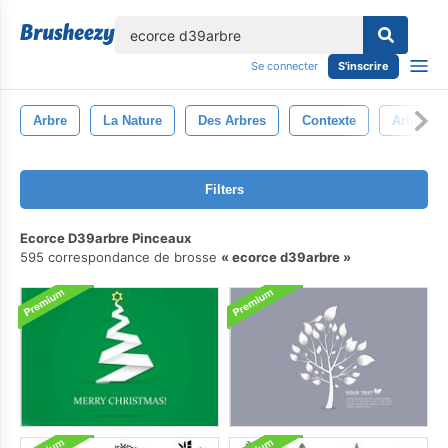
lose
Se connecter
S'inscrire
Arbre
La Nature
Des Arbres
Contexte
Arbre De
Filters
Ecorce D39arbre Pinceaux
595 correspondance de brosse
ecorce d39arbre