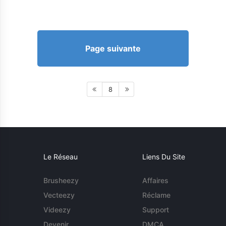
Page suivante
8
Le Réseau
Liens Du Site
Brusheezy
Affaires
Vecteezy
Réclame
Videezy
Support
Devenir
DMCA