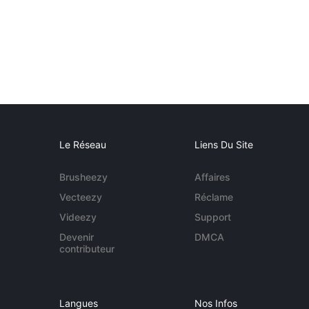
Le Réseau
Liens Du Site
Brusheezy
Affaires
Vecteezy
Réclame
Videezy
Support
Devenir
DMCA
contributeur
Langues
Nos Infos