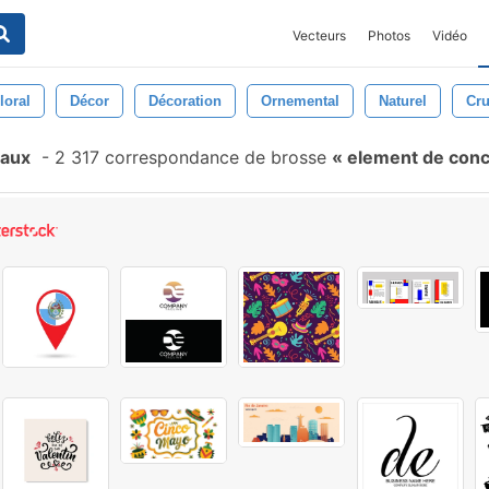
Vecteurs
Photos
Vidéo
loral
Décor
Décoration
Ornemental
Naturel
Cr
eaux
-
2 317 correspondance de brosse
element de con