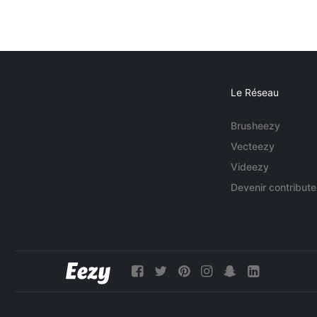
Le Réseau
Brusheezy
Vecteezy
Videezy
Devenir contribute