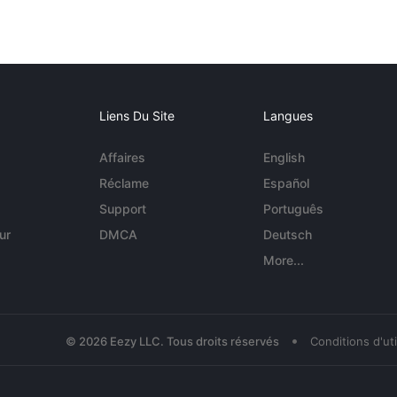
Liens Du Site
Langues
Affaires
English
Réclame
Español
Support
Português
ur
DMCA
Deutsch
More...
•
© 2026 Eezy LLC. Tous droits réservés
Conditions d'uti