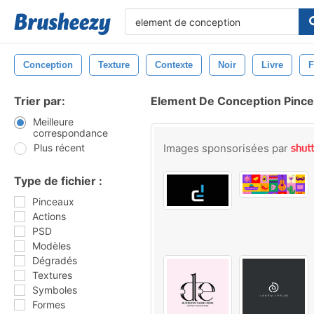
Conception
Texture
Contexte
Noir
Livre
F
Trier par:
Element De Conception Pinc
Meilleure
correspondance
Plus récent
Images sponsorisées par
Type de fichier :
Pinceaux
Actions
PSD
Modèles
Dégradés
Textures
Symboles
Formes