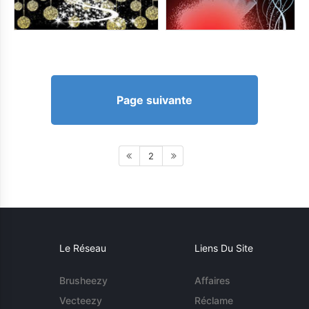
Page suivante
2
Le Réseau
Liens Du Site
Brusheezy
Affaires
Vecteezy
Réclame