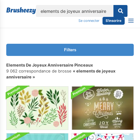
lose
Se connecter
S'inscrire
Filters
Elements De Joyeux Anniversaire Pinceaux
9 062 correspondance de brosse
elements de joyeux
anniversaire